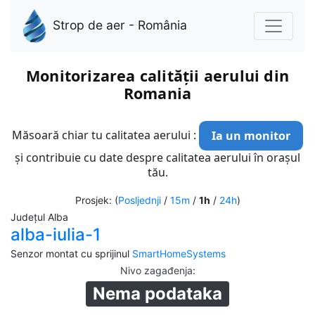
Strop de aer - România
Monitorizarea calității aerului din
Romania
Măsoară chiar tu calitatea aerului :
Ia un monitor
și contribuie cu date despre calitatea aerului în orașul
tău.
Prosjek: (
Posljednji
/
15m
/
1h
/
24h
)
Județul Alba
alba-iulia-1
Senzor montat cu sprijinul
SmartHomeSystems
Nivo zagađenja
:
Nema podataka