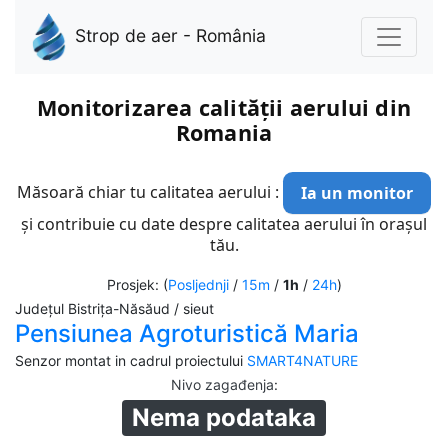
Strop de aer - România
Monitorizarea calității aerului din
Romania
Măsoară chiar tu calitatea aerului :
Ia un monitor
și contribuie cu date despre calitatea aerului în orașul
tău.
Prosjek: (
Posljednji
/
15m
/
1h
/
24h
)
Județul Bistrița-Năsăud / sieut
Pensiunea Agroturistică Maria
Senzor montat in cadrul proiectului
SMART4NATURE
Nivo zagađenja
:
Nema podataka