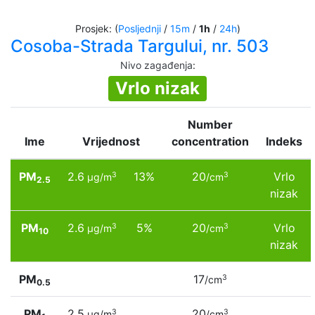
Prosjek: (
Posljednji
/
15m
/
1h
/
24h
)
Cosoba-Strada Targului, nr. 503
Nivo zagađenja
:
Vrlo nizak
Number
Ime
Vrijednost
concentration
Indeks
PM
2.6
13%
20
Vrlo
3
3
µg/m
/cm
2.5
nizak
PM
2.6
5%
20
Vrlo
3
3
µg/m
/cm
10
nizak
PM
17
3
/cm
0.5
PM
2.5
20
3
3
µg/m
/cm