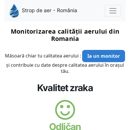
Strop de aer - România
Monitorizarea calității aerului din
Romania
Măsoară chiar tu calitatea aerului :
Ia un monitor
și contribuie cu date despre calitatea aerului în orașul
tău.
Kvalitet zraka
Odličan