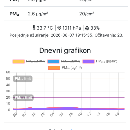
1
PM
2.6
20
3
3
µg/m
/cm
4
33.7 °C |
1011 hPa |
33%
Posljednje ažuriranje: 2026-08-07 19:15:35. Očitavanja: 23.
Dnevni grafikon