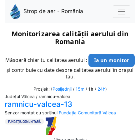
Strop de aer - România
Monitorizarea calității aerului din
Romania
Măsoară chiar tu calitatea aerului :
Ia un monitor
și contribuie cu date despre calitatea aerului în orașul
tău.
Prosjek: (
Posljednji
/
15m
/
1h
/
24h
)
Județul Vâlcea / ramnicu-valcea
ramnicu-valcea-13
Senzor montat cu sprijinul
Fundația Comunitară Vâlcea
Nivo zagađenja
: