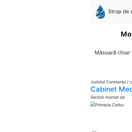
Strop de 
Mon
Măsoară chiar t
Județul Constanța / 
Cabinet Med
Senzor montat de