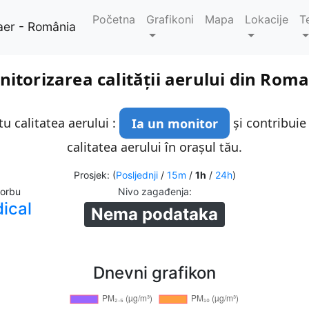
Početna
Grafikoni
Mapa
Lokacije
T
aer - România
itorizarea calității aerului din Rom
u calitatea aerului :
Ia un monitor
și contribuie
calitatea aerului în orașul tău.
Prosjek: (
Posljednji
/
15m
/
1h
/
24h
)
corbu
Nivo zagađenja
:
ical
Nema podataka
Dnevni grafikon