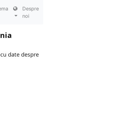
ema
Despre
noi
ania
 cu date despre