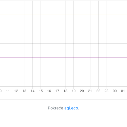
Pokreće
aqi.eco
.