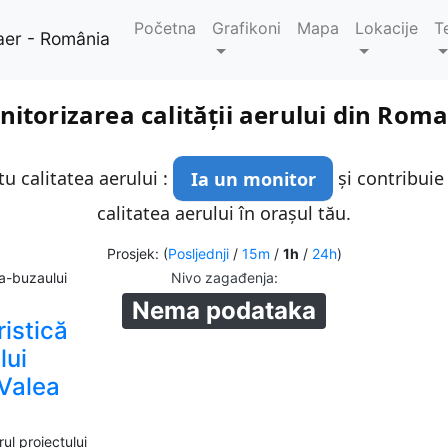
Početna
Grafikoni
Mapa
Lokacije
T
aer - România
itorizarea calității aerului din Rom
u calitatea aerului :
Ia un monitor
și contribuie
calitatea aerului în orașul tău.
Prosjek: (
Posljednji
/
15m
/
1h
/
24h
)
a-buzaului
Nivo zagađenja
:
Nema podataka
ristică
lui
 Valea
ul proiectului