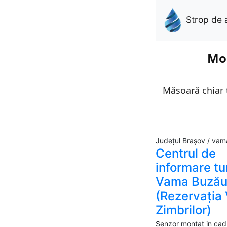
Strop de 
Mon
Măsoară chiar t
Județul Brașov / vam
Centrul de
informare tu
Vama Buzău
(Rezervația
Zimbrilor)
Senzor montat in cadr