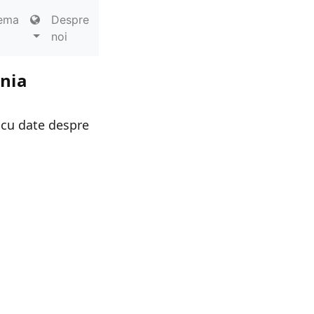
ema
Despre
noi
ania
 cu date despre