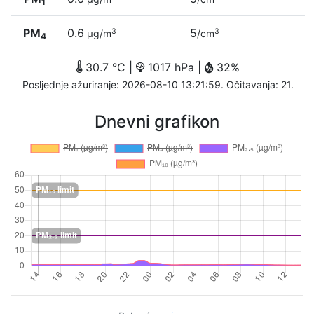
1
PM
0.6
5
3
3
µg/m
/cm
4
30.7 °C |
1017 hPa |
32%
Posljednje ažuriranje: 2026-08-10 13:21:59. Očitavanja: 21.
Dnevni grafikon