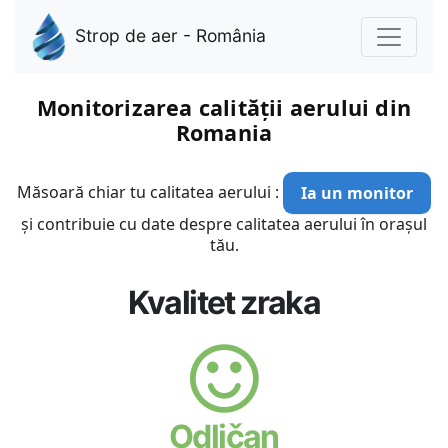
Strop de aer - România
Monitorizarea calității aerului din
Romania
Măsoară chiar tu calitatea aerului :
Ia un monitor
și contribuie cu date despre calitatea aerului în orașul
tău.
Kvalitet zraka
Odličan