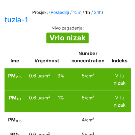
Prosjek: (
Posljednji
/
15m
/
1h
/
24h
)
tuzla-1
Nivo zagađenja
:
Vrlo nizak
Number
Ime
Vrijednost
concentration
Indeks
PM
0.6
3%
5
Vrlo
3
3
µg/m
/cm
2.5
nizak
PM
0.6
1%
5
Vrlo
3
3
µg/m
/cm
10
nizak
PM
4
3
/cm
0.5
PM
0.6
5
3
3
µg/m
/cm