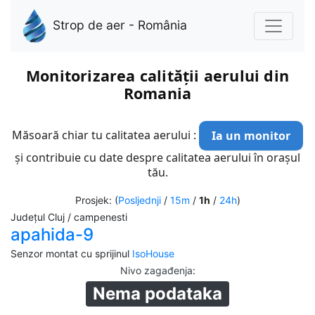
Strop de aer - România
Monitorizarea calității aerului din
Romania
Măsoară chiar tu calitatea aerului :
Ia un monitor
și contribuie cu date despre calitatea aerului în orașul
tău.
Prosjek: (
Posljednji
/
15m
/
1h
/
24h
)
Județul Cluj / campenesti
apahida-9
Senzor montat cu sprijinul
IsoHouse
Nivo zagađenja
:
Nema podataka