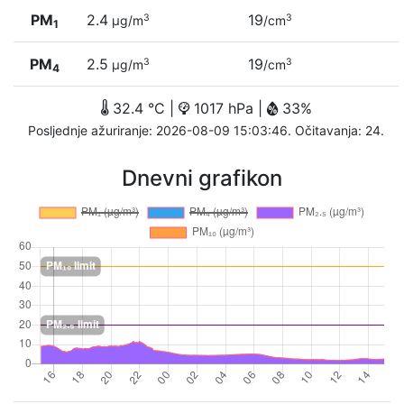
PM
2.4
19
3
3
µg/m
/cm
1
PM
2.5
19
3
3
µg/m
/cm
4
32.4 °C |
1017 hPa |
33%
Posljednje ažuriranje: 2026-08-09 15:03:46. Očitavanja: 24.
Dnevni grafikon