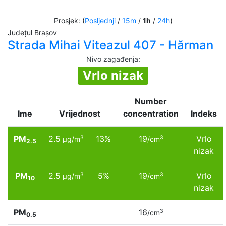
Prosjek: (
Posljednji
/
15m
/
1h
/
24h
)
Județul Brașov
Strada Mihai Viteazul 407 - Hărman
Nivo zagađenja
:
Vrlo nizak
Number
Ime
Vrijednost
concentration
Indeks
PM
2.5
13%
19
Vrlo
3
3
µg/m
/cm
2.5
nizak
PM
2.5
5%
19
Vrlo
3
3
µg/m
/cm
10
nizak
PM
16
3
/cm
0.5