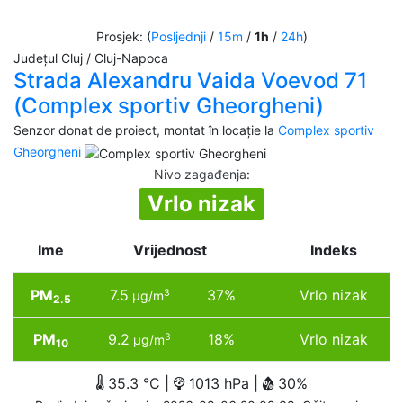
Prosjek: (
Posljednji
/
15m
/
1h
/
24h
)
Județul Cluj / Cluj-Napoca
Strada Alexandru Vaida Voevod 71
(Complex sportiv Gheorgheni)
Senzor donat de proiect, montat în locație la
Complex sportiv
Gheorgheni
Nivo zagađenja
:
Vrlo nizak
Ime
Vrijednost
Indeks
PM
7.5
37%
Vrlo nizak
3
µg/m
2.5
PM
9.2
18%
Vrlo nizak
3
µg/m
10
35.3 °C |
1013 hPa |
30%