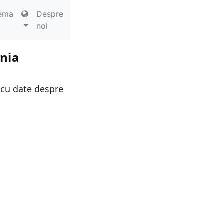
ema
Despre
noi
ania
 cu date despre