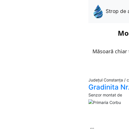
Strop de 
Mon
Măsoară chiar t
Județul Constanța / 
Gradinita Nr.
Senzor montat de