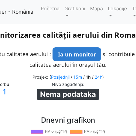
Početna
Grafikoni
Mapa
Lokacije
T
aer - România
itorizarea calității aerului din Rom
u calitatea aerului :
Ia un monitor
și contribuie
calitatea aerului în orașul tău.
Prosjek: (
Posljednji
/
15m
/
1h
/
24h
)
corbu
Nivo zagađenja
:
 1
Nema podataka
Dnevni grafikon