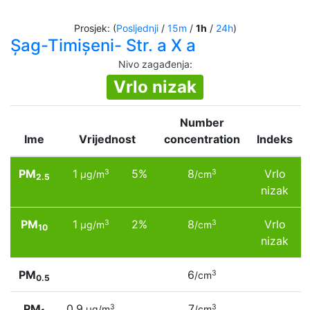
Prosjek: (
Posljednji
/
15m
/
1h
/
24h
)
Șag-Timișeni- Str. a X a
Nivo zagađenja
:
Vrlo nizak
Number
Ime
Vrijednost
concentration
Indeks
PM
1
5%
8
Vrlo
3
3
µg/m
/cm
2.5
nizak
PM
1
2%
8
Vrlo
3
3
µg/m
/cm
10
nizak
PM
6
3
/cm
0.5
PM
0.9
7
3
3
µg/m
/cm