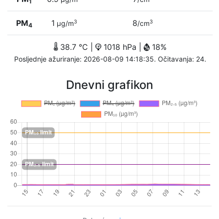
1
PM
1
8
3
3
µg/m
/cm
4
38.7 °C |
1018 hPa |
18%
Posljednje ažuriranje: 2026-08-09 14:18:35. Očitavanja: 24.
Dnevni grafikon