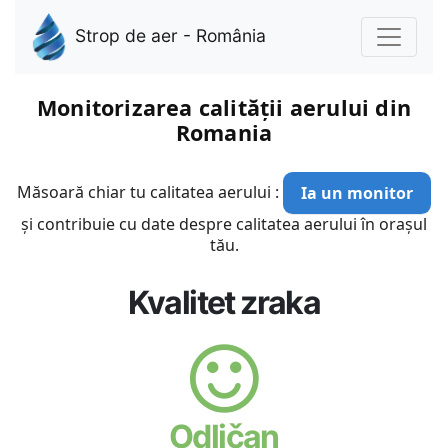
Strop de aer - România
Monitorizarea calității aerului din
Romania
Măsoară chiar tu calitatea aerului :
Ia un monitor
și contribuie cu date despre calitatea aerului în orașul
tău.
Kvalitet zraka
Odličan