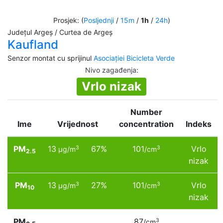
Prosjek: (
Posljednji
/
15m
/
1h
/
24h
)
Județul Argeș / Curtea de Argeș
Kaufland
Senzor montat cu sprijinul
Asociației Bicicleta Verde
Nivo zagađenja
:
Vrlo nizak
Number
Ime
Vrijednost
concentration
Indeks
PM
13
67%
101
Vrlo
3
3
µg/m
/cm
2.5
nizak
PM
13
27%
101
Vrlo
3
3
µg/m
/cm
10
nizak
PM
87
3
/cm