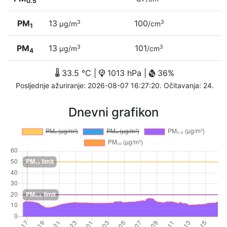
0.5
PM
13
100
3
3
µg/m
/cm
1
PM
13
101
3
3
µg/m
/cm
4
33.5 °C |
1013 hPa |
36%
Posljednje ažuriranje: 2026-08-07 16:27:20. Očitavanja: 24.
Dnevni grafikon