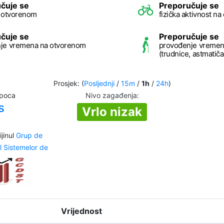
čuje se
Preporučuje se
a otvorenom
fizička aktivnost n
čuje se
Preporučuje se
je vremena na otvorenom
provođenje vremen
(trudnice, astmatičari
Prosjek: (
Posljednji
/
15m
/
1h
/
24h
)
apoca
Nivo zagađenja
:
s
Vrlo nizak
jinul
Grup de
l Sistemelor de
Vrijednost