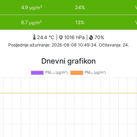
4.9
24%
3
µg/m
6.7
13%
3
µg/m
24.4 °C |
1016 hPa |
70%
Posljednje ažuriranje: 2026-08-08 10:49:34. Očitavanja: 24.
Dnevni grafikon