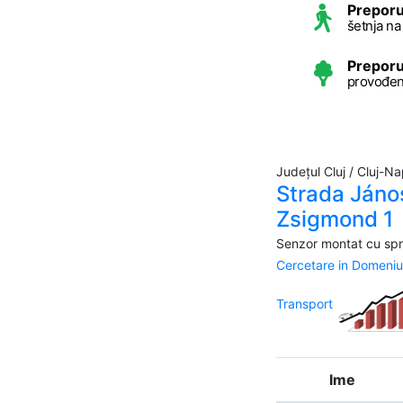
Preporu
šetnja n
Preporu
provođen
Județul Cluj / Cluj-N
Strada Jáno
Zsigmond 1
Senzor montat cu spri
Cercetare in Domeniu
Transport
Ime