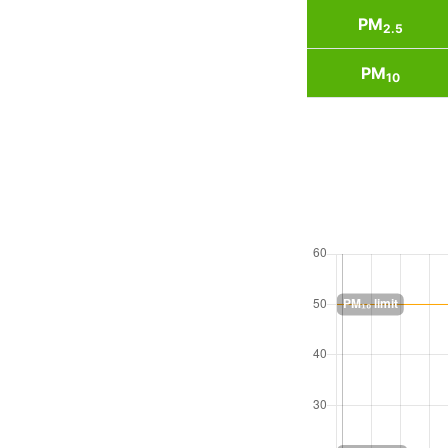
PM
2.5
PM
10