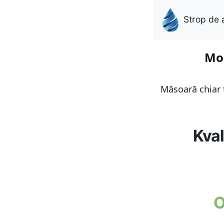
Strop de 
Mon
Măsoară chiar t
Kval
O