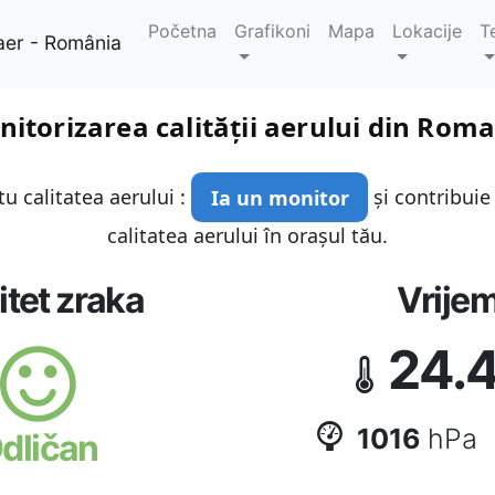
Početna
Grafikoni
Mapa
Lokacije
T
aer - România
itorizarea calității aerului din Rom
u calitatea aerului :
Ia un monitor
și contribuie
calitatea aerului în orașul tău.
itet zraka
Vrije
24.
1016
hPa
dličan