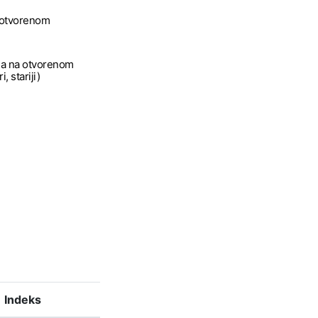
a otvorenom
a na otvorenom
, stariji)
Indeks