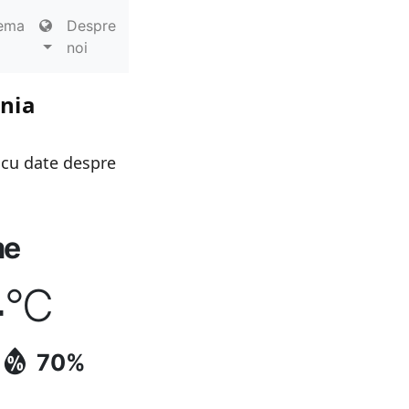
ema
Despre
noi
ania
 cu date despre
me
4
°C
70%