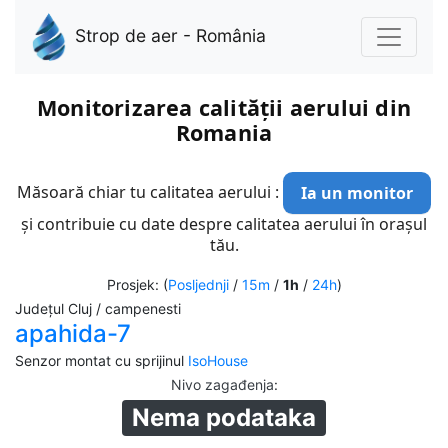
Strop de aer - România
Monitorizarea calității aerului din
Romania
Măsoară chiar tu calitatea aerului :
Ia un monitor
și contribuie cu date despre calitatea aerului în orașul
tău.
Prosjek: (
Posljednji
/
15m
/
1h
/
24h
)
Județul Cluj / campenesti
apahida-7
Senzor montat cu sprijinul
IsoHouse
Nivo zagađenja
:
Nema podataka