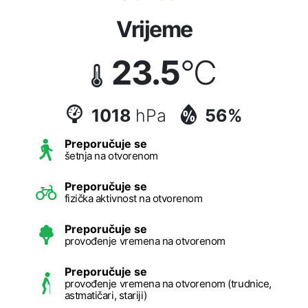
Vrijeme
23.5
°C
1018
hPa
56%
Preporučuje se
šetnja na otvorenom
Preporučuje se
fizička aktivnost na otvorenom
Preporučuje se
provođenje vremena na otvorenom
Preporučuje se
provođenje vremena na otvorenom (trudnice,
astmatičari, stariji)