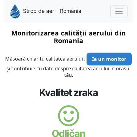
Strop de aer - România
Monitorizarea calității aerului din
Romania
Măsoară chiar tu calitatea aerului :
Ia un monitor
și contribuie cu date despre calitatea aerului în orașul
tău.
Kvalitet zraka
Odličan