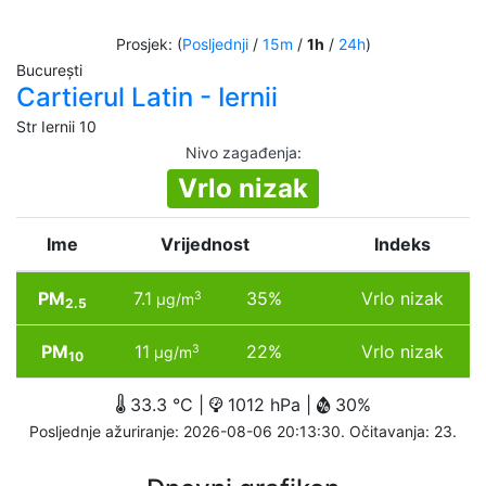
Prosjek: (
Posljednji
/
15m
/
1h
/
24h
)
București
Cartierul Latin - Iernii
Str Iernii 10
Nivo zagađenja
:
Vrlo nizak
Ime
Vrijednost
Indeks
PM
7.1
35%
Vrlo nizak
3
µg/m
2.5
PM
11
22%
Vrlo nizak
3
µg/m
10
33.3 °C |
1012 hPa |
30%
Posljednje ažuriranje: 2026-08-06 20:13:30. Očitavanja: 23.