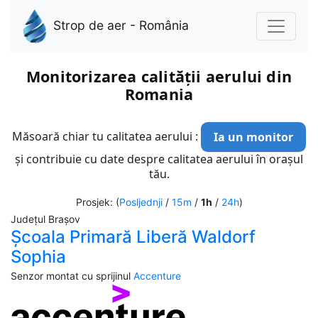
Strop de aer - România
Monitorizarea calității aerului din
Romania
Măsoară chiar tu calitatea aerului :
Ia un monitor
și contribuie cu date despre calitatea aerului în orașul
tău.
Prosjek: (
Posljednji
/
15m
/
1h
/
24h
)
Județul Brașov
Școala Primară Liberă Waldorf
Sophia
Senzor montat cu sprijinul
Accenture