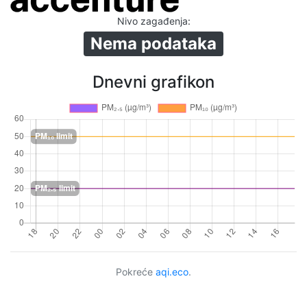
Nivo zagađenja
:
Nema podataka
Dnevni grafikon
Pokreće
aqi.eco
.