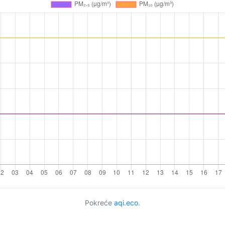
Pokreće
aqi.eco
.