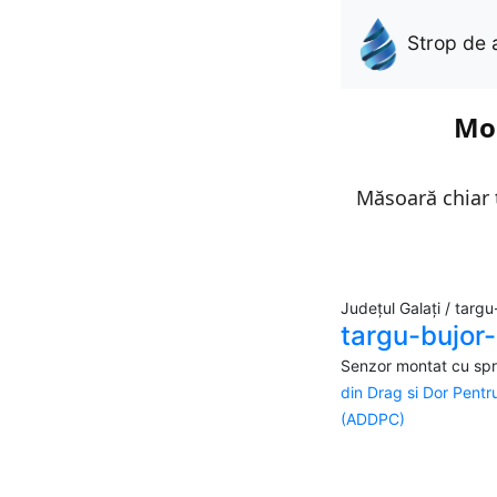
Strop de 
Mon
Măsoară chiar t
Județul Galați / targu
targu-bujor-
Senzor montat cu spri
din Drag si Dor Pent
(ADDPC)