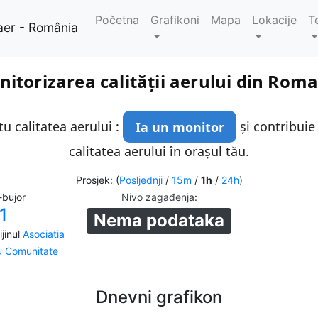
Početna
Grafikoni
Mapa
Lokacije
T
aer - România
itorizarea calității aerului din Rom
u calitatea aerului :
Ia un monitor
și contribuie
calitatea aerului în orașul tău.
Prosjek: (
Posljednji
/
15m
/
1h
/
24h
)
-bujor
Nivo zagađenja
:
1
Nema podataka
jinul
Asociatia
ru Comunitate
Dnevni grafikon