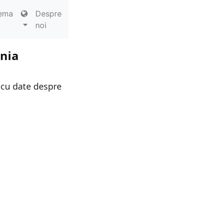
ema
Despre
noi
ania
 cu date despre