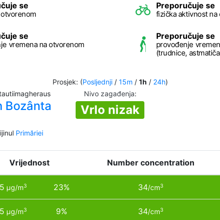
čuje se
Preporučuje se
a otvorenom
fizička aktivnost n
čuje se
Preporučuje se
je vremena na otvorenom
provođenje vremen
(trudnice, astmatičari
Prosjek: (
Posljednji
/
15m
/
1h
/
24h
)
tautiimagheraus
Nivo zagađenja
:
n Bozânta
Vrlo nizak
jinul
Primăriei
Vrijednost
Number concentration
.5
23%
34
3
3
µg/m
/cm
.5
9%
34
3
3
µg/m
/cm