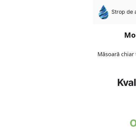
Strop de 
Mon
Măsoară chiar t
Kval
O