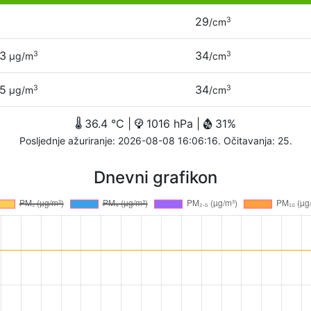
29
3
/cm
.3
34
3
3
µg/m
/cm
.5
34
3
3
µg/m
/cm
36.4 °C |
1016 hPa |
31%
Posljednje ažuriranje: 2026-08-08 16:06:16. Očitavanja: 25.
Dnevni grafikon