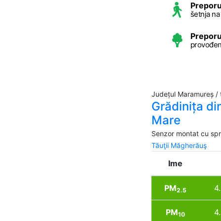
Preporu
šetnja n
Preporu
provođen
Județul Maramureș / 
Grădinița di
Mare
Senzor montat cu spri
Tăuţii Măgherăuş
Ime
PM
4
2.5
PM
4
10