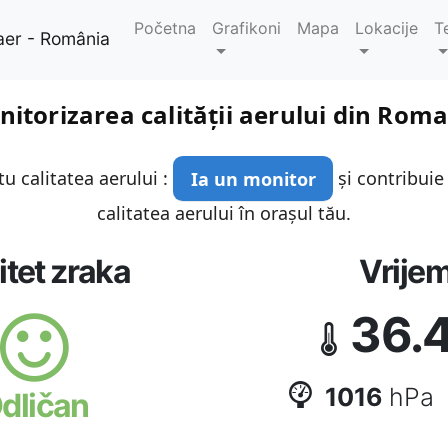
Početna
Grafikoni
Mapa
Lokacije
T
aer - România
itorizarea calității aerului din Rom
u calitatea aerului :
Ia un monitor
și contribuie
calitatea aerului în orașul tău.
itet zraka
Vrije
36.
1016
hPa
dličan