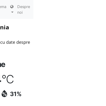
ema
Despre
noi
ania
 cu date despre
me
4
°C
31%