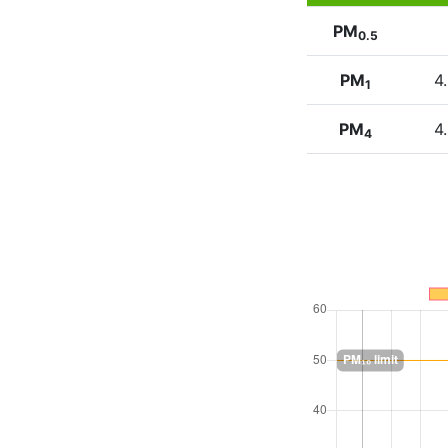
PM
0.5
PM
4
1
PM
4
4