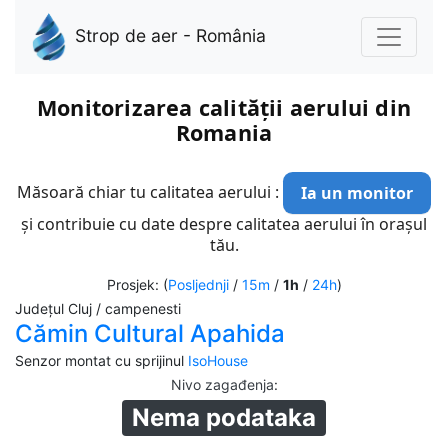
Strop de aer - România
Monitorizarea calității aerului din
Romania
Măsoară chiar tu calitatea aerului :
Ia un monitor
și contribuie cu date despre calitatea aerului în orașul
tău.
Prosjek: (
Posljednji
/
15m
/
1h
/
24h
)
Județul Cluj / campenesti
Cămin Cultural Apahida
Senzor montat cu sprijinul
IsoHouse
Nivo zagađenja
:
Nema podataka