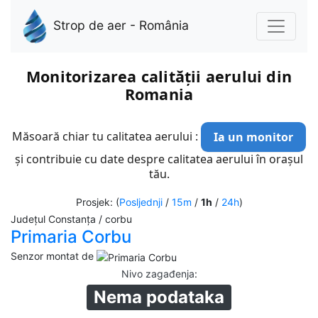
Strop de aer - România
Monitorizarea calității aerului din
Romania
Măsoară chiar tu calitatea aerului :
Ia un monitor
și contribuie cu date despre calitatea aerului în orașul
tău.
Prosjek: (
Posljednji
/
15m
/
1h
/
24h
)
Județul Constanța / corbu
Primaria Corbu
Senzor montat de
Nivo zagađenja
:
Nema podataka