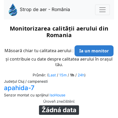
Strop de aer - România
Monitorizarea calității aerului din
Romania
Măsoară chiar tu calitatea aerului :
Ia un monitor
și contribuie cu date despre calitatea aerului în orașul
tău.
Průměr: (
Last
/
15m
/
1h
/
24h
)
Județul Cluj / campenesti
apahida-7
Senzor montat cu sprijinul
IsoHouse
Úroveň znečištění
:
Žádná data