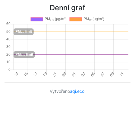
Denní graf
Vytvořeno
aqi.eco
.