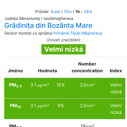
Průměr: (
Last
/
15m
/
1h
/
24h
)
Județul Maramureș / tautiimagheraus
Grădinița din Bozânta Mare
Senzor montat cu sprijinul
Primăriei Tăuţii Măgherăuş
Úroveň znečištění
:
Velmi nízká
Number
Jméno
Hodnota
concentration
Index
PM
3.1
15%
23
Velmi
3
3
µg/m
/cm
2.5
nízká
PM
3.1
6%
23
Velmi
3
3
µg/m
/cm
10
nízká
PM
19
3
/cm