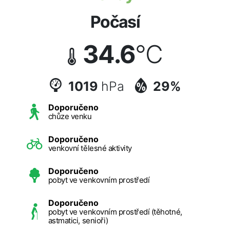
Počasí
34.6
°C
1019
hPa
29%
Doporučeno
chůze venku
Doporučeno
venkovní tělesné aktivity
Doporučeno
pobyt ve venkovním prostředí
Doporučeno
pobyt ve venkovním prostředí (těhotné,
astmatici, senioři)