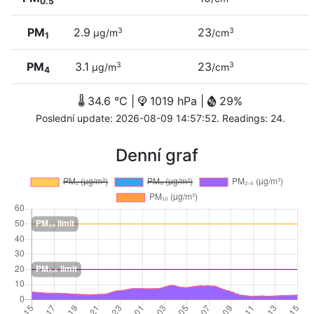
0.5
PM
2.9
23
3
3
µg/m
/cm
1
PM
3.1
23
3
3
µg/m
/cm
4
34.6 °C |
1019 hPa |
29%
Poslední update: 2026-08-09 14:57:52. Readings: 24.
Denní graf