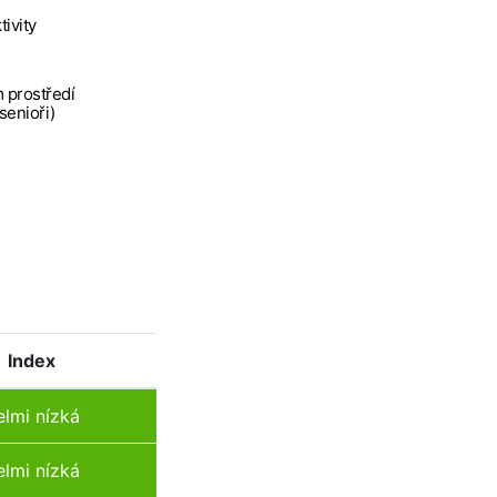
tivity
 prostředí
 senioři)
Index
elmi nízká
elmi nízká