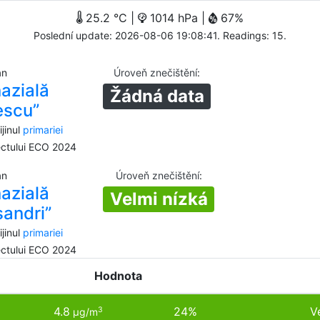
25.2 °C |
1014 hPa |
67%
Poslední update: 2026-08-06 19:08:41. Readings: 15.
an
Úroveň znečištění
:
azială
Žádná data
escu”
jinul
primariei
iectului ECO 2024
an
Úroveň znečištění
:
azială
Velmi nízká
sandri”
jinul
primariei
iectului ECO 2024
Hodnota
4.8
24%
V
3
µg/m