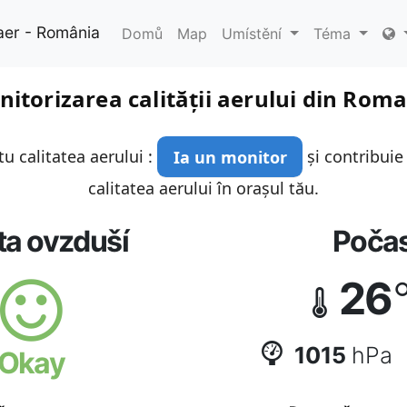
aer - România
Domů
Map
Umístění
Téma
itorizarea calității aerului din Rom
u calitatea aerului :
Ia un monitor
și contribuie
calitatea aerului în orașul tău.
ta ovzduší
Počas
26
1015
hPa
Okay