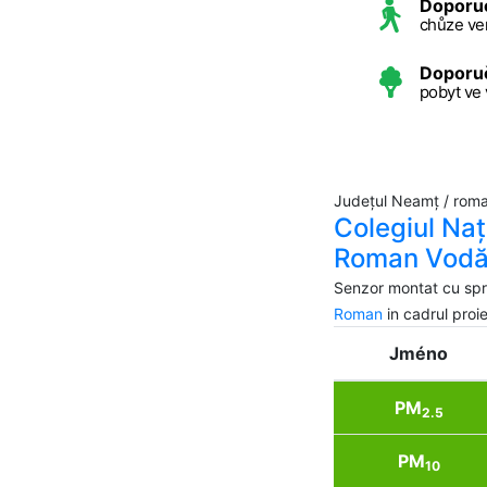
Doporu
chůze ve
Doporu
pobyt ve
Județul Neamț / rom
Colegiul Naț
Roman Vod
Senzor montat cu spri
Roman
in cadrul pro
Jméno
PM
2.5
PM
10