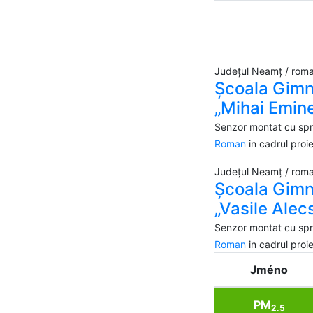
Județul Neamț / rom
Școala Gimn
„Mihai Emin
Senzor montat cu spri
Roman
in cadrul pro
Județul Neamț / rom
Școala Gimn
„Vasile Alec
Senzor montat cu spri
Roman
in cadrul pro
Jméno
PM
2.5