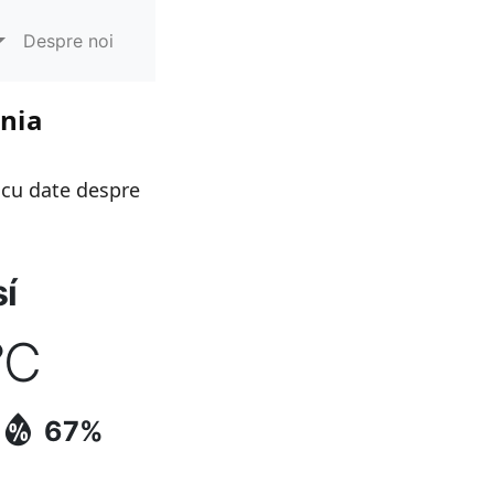
Despre noi
ania
 cu date despre
í
°C
67%