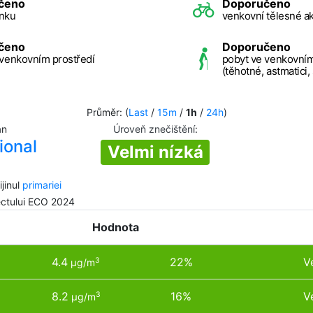
čeno
Doporučeno
nku
venkovní tělesné ak
čeno
Doporučeno
 venkovním prostředí
pobyt ve venkovním
(těhotné, astmatici,
Průměr: (
Last
/
15m
/
1h
/
24h
)
an
Úroveň znečištění
:
ional
Velmi nízká
ă
jinul
primariei
iectului ECO 2024
Hodnota
4.4
22%
V
3
µg/m
8.2
16%
V
3
µg/m