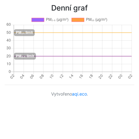
Denní graf
Vytvořeno
aqi.eco
.