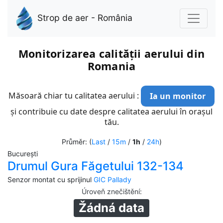
Strop de aer - România
Monitorizarea calității aerului din
Romania
Măsoară chiar tu calitatea aerului :
Ia un monitor
și contribuie cu date despre calitatea aerului în orașul
tău.
Průměr: (
Last
/
15m
/
1h
/
24h
)
București
Drumul Gura Făgetului 132-134
Senzor montat cu sprijinul
GIC Pallady
Úroveň znečištění
:
Žádná data