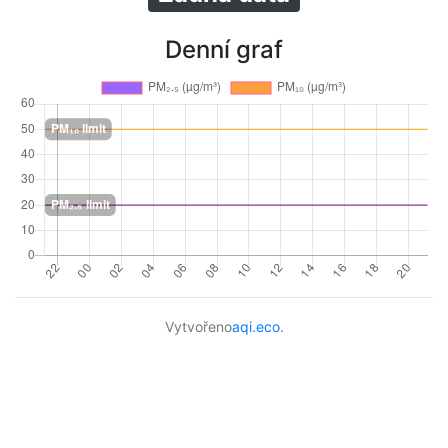
Denní graf
Vytvořeno
aqi.eco
.