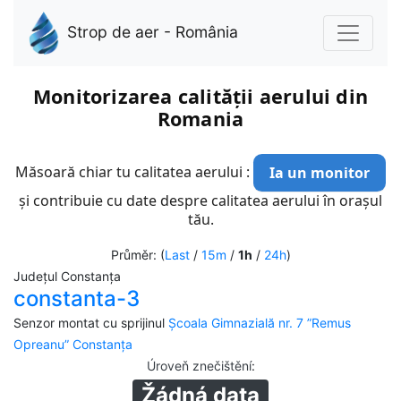
Strop de aer - România
Monitorizarea calității aerului din
Romania
Măsoară chiar tu calitatea aerului :
Ia un monitor
și contribuie cu date despre calitatea aerului în orașul
tău.
Průměr: (
Last
/
15m
/
1h
/
24h
)
Județul Constanța
constanta-3
Senzor montat cu sprijinul
Școala Gimnazială nr. 7 ”Remus
Opreanu” Constanța
Úroveň znečištění
:
Žádná data