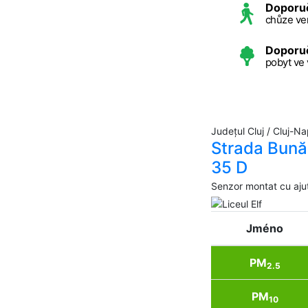
Doporu
chůze ve
Doporu
pobyt ve
Județul Cluj / Cluj-N
Strada Bună 
35 D
Senzor montat cu aju
Jméno
PM
2.5
PM
10