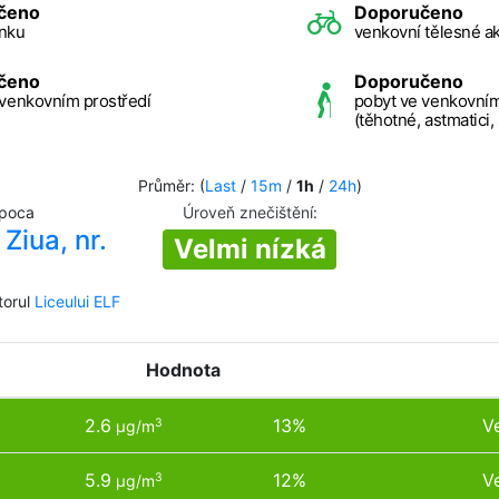
čeno
Doporučeno
nku
venkovní tělesné ak
čeno
Doporučeno
 venkovním prostředí
pobyt ve venkovním
(těhotné, astmatici,
Průměr: (
Last
/
15m
/
1h
/
24h
)
apoca
Úroveň znečištění
:
Ziua, nr.
Velmi nízká
torul
Liceului ELF
Hodnota
2.6
13%
V
3
µg/m
5.9
12%
V
3
µg/m