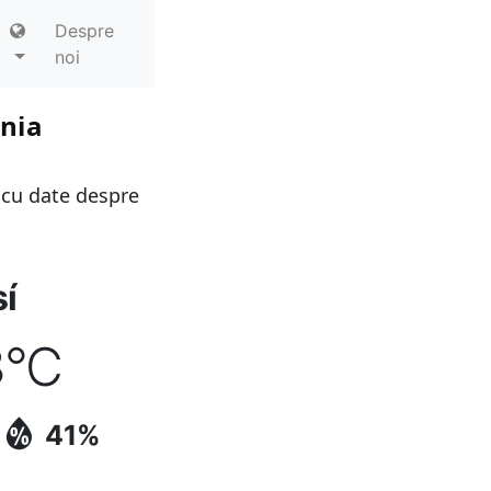
Despre
noi
ania
 cu date despre
í
8
°C
41%