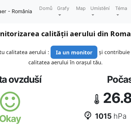
Domů
Grafy
Map
Umístění
Téma
aer - România
itorizarea calității aerului din Rom
u calitatea aerului :
Ia un monitor
și contribuie
calitatea aerului în orașul tău.
ta ovzduší
Počas
26.
1015
hPa
Okay