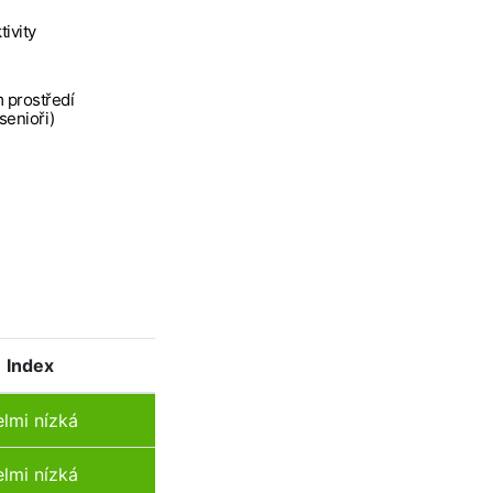
tivity
 prostředí
 senioři)
Index
elmi nízká
elmi nízká