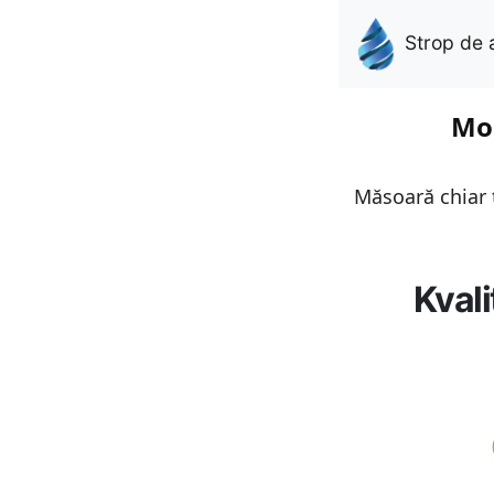
Strop de 
Mon
Măsoară chiar t
Kvali