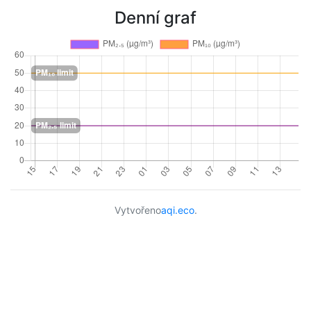
Denní graf
Vytvořeno
aqi.eco
.