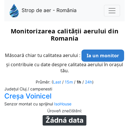
Strop de aer - România
Monitorizarea calității aerului din
Romania
Măsoară chiar tu calitatea aerului :
Ia un monitor
și contribuie cu date despre calitatea aerului în orașul
tău.
Průměr: (
Last
/
15m
/
1h
/
24h
)
Județul Cluj / campenesti
Creșa Voinicel
Senzor montat cu sprijinul
IsoHouse
Úroveň znečištění
:
Žádná data