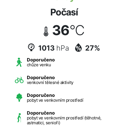
Počasí
36
°C
1013
hPa
27%
Doporučeno
chůze venku
Doporučeno
venkovní tělesné aktivity
Doporučeno
pobyt ve venkovním prostředí
Doporučeno
pobyt ve venkovním prostředí (těhotné,
astmatici, senioři)