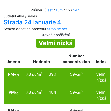
Průměr: (
Last
/
15m
/
1h
/
24h
)
Județul Alba / sebes
Strada 24 Ianuarie 4
Senzor donat de proiectul
Strop de aer
Úroveň znečištění
:
Velmi nízká
Number
Jméno
Hodnota
concentration
Index
PM
7.8
39%
59
Velmi
3
3
µg/m
/cm
2.5
nízká
PM
7.8
16%
59
Velmi
3
3
µg/m
/cm
10
nízká
PM
49
3
/cm