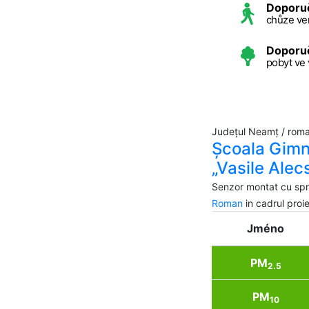
Doporu
chůze ve
Doporu
pobyt ve
Județul Neamț / rom
Școala Gimn
„Vasile Alec
Senzor montat cu spri
Roman
in cadrul pro
Jméno
PM
2.5
PM
10