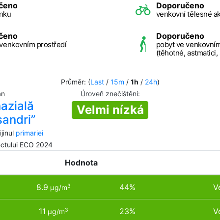
čeno
Doporučeno
nku
venkovní tělesné ak
čeno
Doporučeno
 venkovním prostředí
pobyt ve venkovním
(těhotné, astmatici,
Průměr: (
Last
/
15m
/
1h
/
24h
)
an
Úroveň znečištění
:
azială
Velmi nízká
sandri”
jinul
primariei
iectului ECO 2024
Hodnota
8.9
44%
V
3
µg/m
11
23%
V
3
µg/m