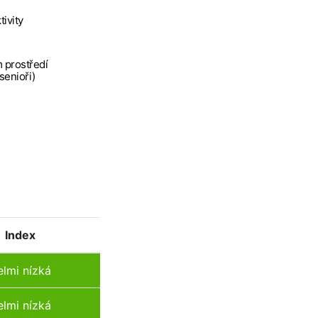
tivity
 prostředí
 senioři)
Index
elmi nízká
elmi nízká