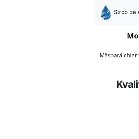
Strop de 
Mon
Măsoară chiar t
Kvali