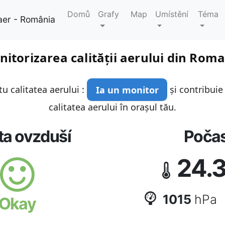
Domů
Grafy
Map
Umístění
Téma
aer - România
itorizarea calității aerului din Rom
u calitatea aerului :
Ia un monitor
și contribuie
calitatea aerului în orașul tău.
ta ovzduší
Počas
24.
1015
hPa
Okay