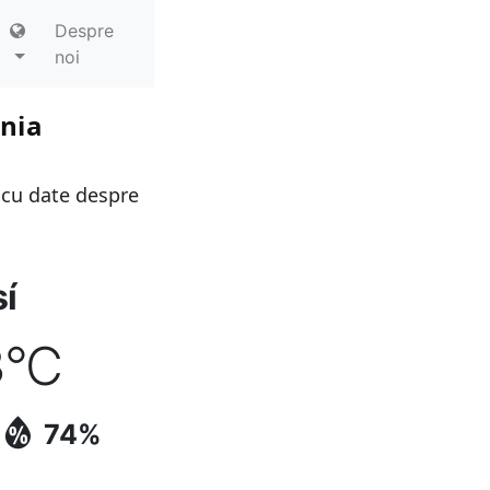
Despre
noi
ania
 cu date despre
í
3
°C
74%