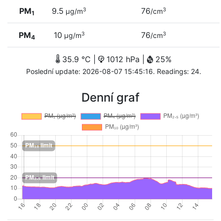
PM
9.5
76
3
3
µg/m
/cm
1
PM
10
76
3
3
µg/m
/cm
4
35.9 °C |
1012 hPa |
25%
Poslední update: 2026-08-07 15:45:16. Readings: 24.
Denní graf