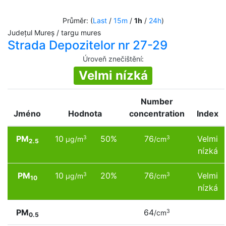
Průměr: (
Last
/
15m
/
1h
/
24h
)
Județul Mureș / targu mures
Strada Depozitelor nr 27-29
Úroveň znečištění
:
Velmi nízká
Number
Jméno
Hodnota
concentration
Index
PM
10
50%
76
Velmi
3
3
µg/m
/cm
2.5
nízká
PM
10
20%
76
Velmi
3
3
µg/m
/cm
10
nízká
PM
64
3
/cm
0.5