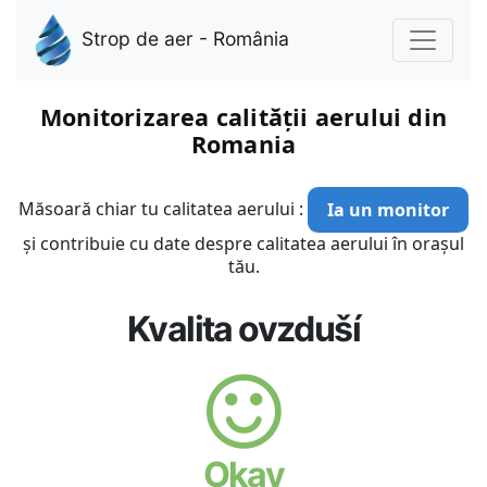
Strop de aer - România
Monitorizarea calității aerului din
Romania
Măsoară chiar tu calitatea aerului :
Ia un monitor
și contribuie cu date despre calitatea aerului în orașul
tău.
Kvalita ovzduší
Okay