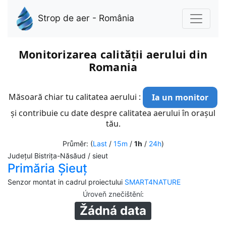
Strop de aer - România
Monitorizarea calității aerului din
Romania
Măsoară chiar tu calitatea aerului :
Ia un monitor
și contribuie cu date despre calitatea aerului în orașul
tău.
Průměr: (
Last
/
15m
/
1h
/
24h
)
Județul Bistrița-Năsăud / sieut
Primăria Șieuț
Senzor montat in cadrul proiectului
SMART4NATURE
Úroveň znečištění
:
Žádná data