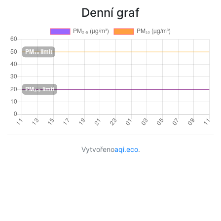
Denní graf
Vytvořeno
aqi.eco
.