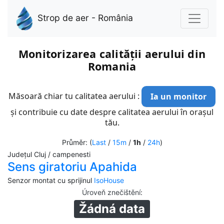
Strop de aer - România
Monitorizarea calității aerului din
Romania
Măsoară chiar tu calitatea aerului :
Ia un monitor
și contribuie cu date despre calitatea aerului în orașul
tău.
Průměr: (
Last
/
15m
/
1h
/
24h
)
Județul Cluj / campenesti
Sens giratoriu Apahida
Senzor montat cu sprijinul
IsoHouse
Úroveň znečištění
:
Žádná data