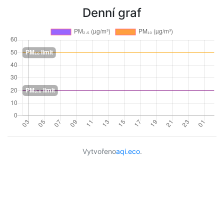
Denní graf
Vytvořeno
aqi.eco
.