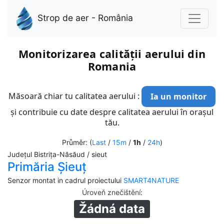
Strop de aer - România
Monitorizarea calității aerului din
Romania
Măsoară chiar tu calitatea aerului :
Ia un monitor
și contribuie cu date despre calitatea aerului în orașul
tău.
Průměr: (
Last
/
15m
/
1h
/
24h
)
Județul Bistrița-Năsăud / sieut
Primăria Șieuț
Senzor montat in cadrul proiectului
SMART4NATURE
Úroveň znečištění
:
Žádná data