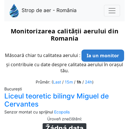
Strop de aer - România
Monitorizarea calității aerului din
Romania
Măsoară chiar tu calitatea aerului :
Ia un monitor
și contribuie cu date despre calitatea aerului în orașul
tău.
Průměr: (
Last
/
15m
/
1h
/
24h
)
București
Liceul teoretic bilingv Miguel de
Cervantes
Senzor montat cu sprijinul
Ecopolis
Úroveň znečištění
:
Žádná data