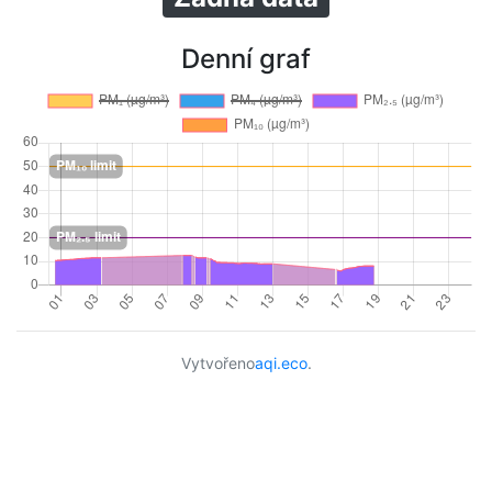
Denní graf
Vytvořeno
aqi.eco
.