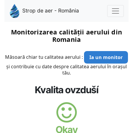
Strop de aer - România
Monitorizarea calității aerului din
Romania
Măsoară chiar tu calitatea aerului :
Ia un monitor
și contribuie cu date despre calitatea aerului în orașul
tău.
Kvalita ovzduší
Okay