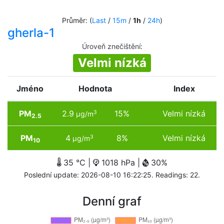
Průměr: (
Last
/
15m
/
1h
/
24h
)
gherla-1
Úroveň znečištění
:
Velmi nízká
Jméno
Hodnota
Index
PM
2.9
15%
Velmi nízká
3
µg/m
2.5
PM
4
8%
Velmi nízká
3
µg/m
10
35 °C |
1018 hPa |
30%
Poslední update: 2026-08-10 16:22:25. Readings: 22.
Denní graf