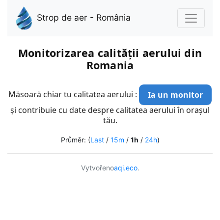
Strop de aer - România
Monitorizarea calității aerului din
Romania
Măsoară chiar tu calitatea aerului :
Ia un monitor
și contribuie cu date despre calitatea aerului în orașul
tău.
Průměr: (
Last
/
15m
/
1h
/
24h
)
Vytvořeno
aqi.eco
.