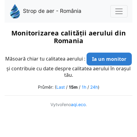
Strop de aer - România
Monitorizarea calității aerului din
Romania
Măsoară chiar tu calitatea aerului :
Ia un monitor
și contribuie cu date despre calitatea aerului în orașul
tău.
Průměr: (
Last
/
15m
/
1h
/
24h
)
Vytvořeno
aqi.eco
.